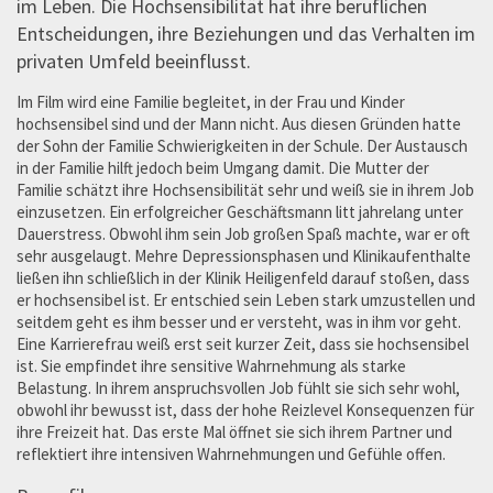
im Leben. Die Hochsensibilität hat ihre beruflichen
Entscheidungen, ihre Beziehungen und das Verhalten im
privaten Umfeld beeinflusst.
Im Film wird eine Familie begleitet, in der Frau und Kinder
hochsensibel sind und der Mann nicht. Aus diesen Gründen hatte
der Sohn der Familie Schwierigkeiten in der Schule. Der Austausch
in der Familie hilft jedoch beim Umgang damit. Die Mutter der
Familie schätzt ihre Hochsensibilität sehr und weiß sie in ihrem Job
einzusetzen. Ein erfolgreicher Geschäftsmann litt jahrelang unter
Dauerstress. Obwohl ihm sein Job großen Spaß machte, war er oft
sehr ausgelaugt. Mehre Depressionsphasen und Klinikaufenthalte
ließen ihn schließlich in der Klinik Heiligenfeld darauf stoßen, dass
er hochsensibel ist. Er entschied sein Leben stark umzustellen und
seitdem geht es ihm besser und er versteht, was in ihm vor geht.
Eine Karrierefrau weiß erst seit kurzer Zeit, dass sie hochsensibel
ist. Sie empfindet ihre sensitive Wahrnehmung als starke
Belastung. In ihrem anspruchsvollen Job fühlt sie sich sehr wohl,
obwohl ihr bewusst ist, dass der hohe Reizlevel Konsequenzen für
ihre Freizeit hat. Das erste Mal öffnet sie sich ihrem Partner und
reflektiert ihre intensiven Wahrnehmungen und Gefühle offen.