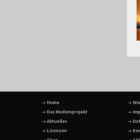
→ Home
→ Wa
→ Das Medienprojekt
→ Im
→ Aktuelles
→ Da
→ Lizenzen
→ Ko
→ Shop
→ AG