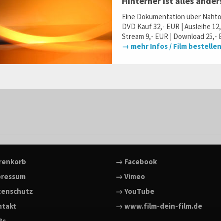
Hinterher ist alles ande
Eine Dokumentation über Naht
DVD Kauf 32,- EUR | Ausleihe 12
Stream 9,- EUR | Download 25,- 
→ mehr Infos / Film bestelle
renkorb
→ Facebook
pressum
→ Vimeo
tenschutz
→ YouTube
ntakt
→ www.film-dein-film.de
Bs