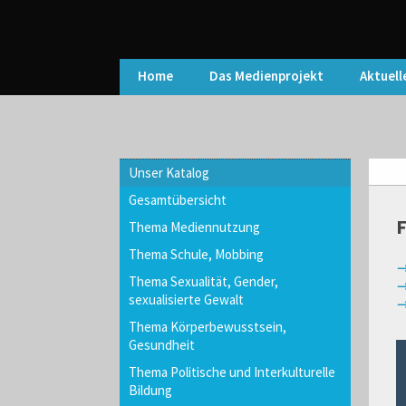
Home
Das Medienprojekt
Aktuell
Unser Katalog
Gesamtübersicht
F
Thema Mediennutzung
Thema Schule, Mobbing
→
Thema Sexualität, Gender,
→
sexualisierte Gewalt
→
Thema Körperbewusstsein,
Gesundheit
Thema Politische und Interkulturelle
Bildung