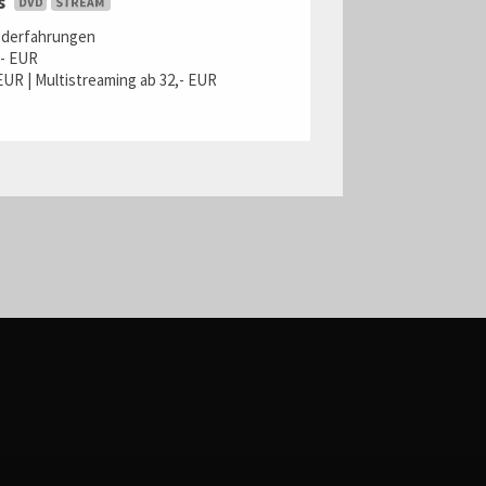
rs
oderfahrungen
,- EUR
EUR | Multistreaming ab 32,- EUR
n