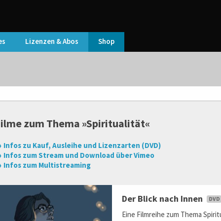
es
Lizenzen & Abos
Shop
ilme zum Thema »Spiritualität«
 Infos zu Kauf, Ausleihe und Lizenzarten (DVD)
 Infos zum Stream und Download über Vimeo
 Infos zum Multistreaming
Der Blick nach Innen
Eine Filmreihe zum Thema Spiritu