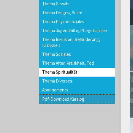
Thema Gewalt
Thema Drogen, Sucht
Thema Psychosoziales
Thema Jugendhilfe, Pflegefamilien
Thema Inklusion, Behinderung,
Krankheit
Thema Soziales
Thema Alter, Krankheit, Tod
Thema Spiritualität
Thema Diverses
Abonnements
Pdf-Download Katalog