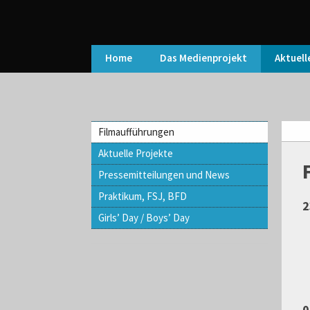
Home
Das Medienprojekt
Aktuell
Filmaufführungen
Aktuelle Projekte
Pressemitteilungen und News
Praktikum, FSJ, BFD
2
Girls’ Day / Boys’ Day
0