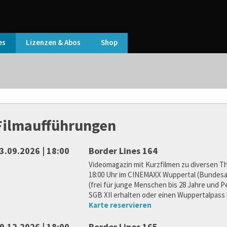
es
Lizenzen & Abos
Shop
Filmaufführungen
3.09.2026 | 18:00
Border Lines 164
Videomagazin mit Kurzfilmen zu diversen T
18:00 Uhr im CINEMAXX Wuppertal (Bundesall
(frei für junge Menschen bis 28 Jahre und 
SGB XII erhalten oder einen Wuppertalpass 
Karte reservieren
9.12.2026 | 18:00
Border Lines 165