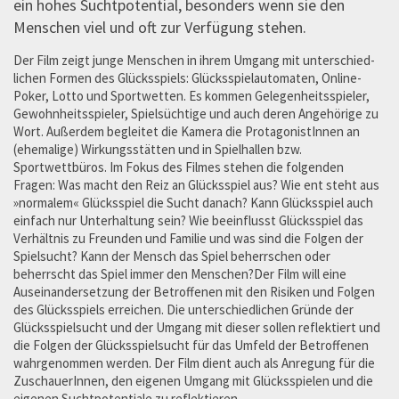
ein hohes Suchtpotential, besonders wenn sie den
Menschen viel und oft zur Verfügung stehen.
Der Film zeigt junge Menschen in ihrem Umgang mit unterschied­
lichen Formen des Glücksspiels: Glücksspielautomaten, Online­
Poker, Lotto und Sportwetten. Es kommen Gelegenheitsspieler,
Gewohnheitsspieler, Spielsüchtige und auch deren Angehörige zu
Wort. Außerdem begleitet die Kamera die ProtagonistInnen an
(ehemalige) Wirkungsstätten und in Spielhallen bzw.
Sportwettbüros. Im Fokus des Filmes stehen die folgenden
Fragen: Was macht den Reiz an Glücksspiel aus? Wie ent­ steht aus
»normalem« Glücksspiel die Sucht danach? Kann Glücksspiel auch
einfach nur Unterhaltung sein? Wie beeinflusst Glücksspiel das
Verhältnis zu Freunden und Familie und was sind die Folgen der
Spielsucht? Kann der Mensch das Spiel beherrschen oder
beherrscht das Spiel immer den Menschen?Der Film will eine
Auseinandersetzung der Betroffenen mit den Risiken und Folgen
des Glücksspiels erreichen. Die unterschiedlichen Gründe der
Glücksspielsucht und der Umgang mit dieser sollen reflektiert und
die Folgen der Glücksspielsucht für das Umfeld der Betroffenen
wahrgenommen werden. Der Film dient auch als Anregung für die
ZuschauerInnen, den eigenen Umgang mit Glücksspielen und die
eigenen Suchtpotentiale zu reflektieren.