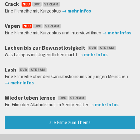
Crack
Eine Filmreihe mit Kurzdokus
→ mehr Infos
Vapen
Eine Filmreihe mit Kurzdokus und Interviewfilmen
→ mehr Infos
Lachen bis zur Bewusstlosigkeit
Was Lachgas mit Jugendlichen macht
→ mehr Infos
Lash
Eine Filmreihe über den Cannabiskonsum von jungen Menschen
→ mehr Infos
Wieder leben lernen
Ein Film über Alkoholismus im Seniorenalter
→ mehr Infos
alle Filme zum Thema