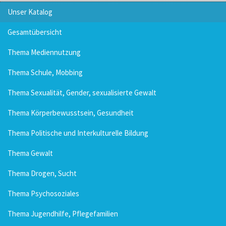
Unser Katalog
Gesamtübersicht
Thema Mediennutzung
Thema Schule, Mobbing
Thema Sexualität, Gender, sexualisierte Gewalt
Thema Körperbewusstsein, Gesundheit
Thema Politische und Interkulturelle Bildung
Thema Gewalt
Thema Drogen, Sucht
Thema Psychosoziales
Thema Jugendhilfe, Pflegefamilien