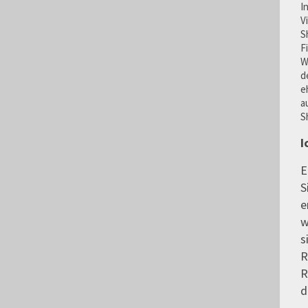
I
V
S
F
W
d
e
a
S
I
E
S
e
w
s
R
R
d