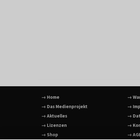
→ Home
→ Wa
→ Das Medienprojekt
→ Im
→ Aktuelles
→ Da
→ Lizenzen
→ Ko
→ Shop
→ AG