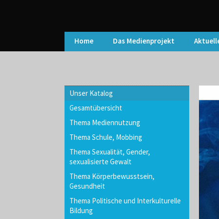
Home
Das Medienprojekt
Aktuell
Unser Katalog
Gesamtübersicht
Thema Mediennutzung
Thema Schule, Mobbing
Thema Sexualität, Gender,
sexualisierte Gewalt
Thema Körperbewusstsein,
Gesundheit
Thema Politische und Interkulturelle
Bildung