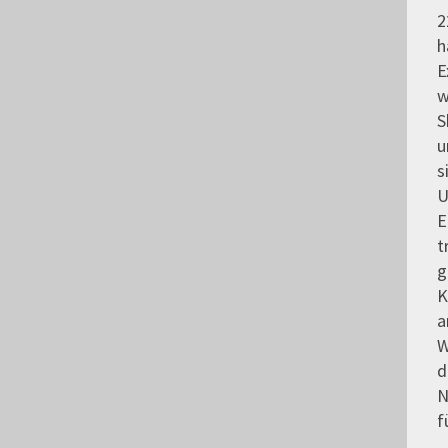
2
h
E
w
S
u
s
U
E
t
g
K
a
W
d
N
f