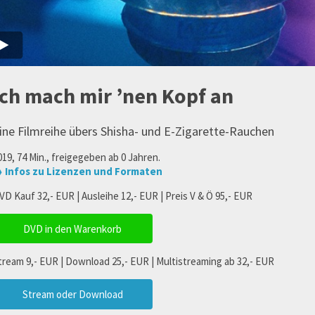
Ich mach mir ’nen Kopf an
ine Filmreihe übers Shisha- und E-Zigarette-Rauchen
019, 74 Min., freigegeben ab 0 Jahren.
 Infos zu Lizenzen und Formaten
VD Kauf 32,- EUR | Ausleihe 12,- EUR | Preis V & Ö 95,- EUR
DVD in den Warenkorb
tream 9,- EUR | Download 25,- EUR | Multistreaming ab 32,- EUR
Stream oder Download