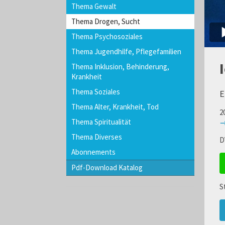
Thema Gewalt
Thema Drogen, Sucht
Thema Psychosoziales
Thema Jugendhilfe, Pflegefamilien
Thema Inklusion, Behinderung,
Krankheit
Thema Soziales
E
Thema Alter, Krankheit, Tod
2
Thema Spiritualität
→
Thema Diverses
D
Abonnements
Pdf-Download Katalog
S