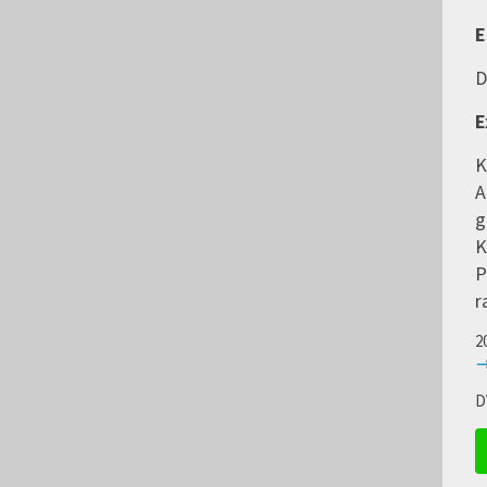
E
D
E
K
A
g
K
P
r
2
→
D