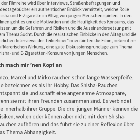
n der Filmreihe wird über Interviews, Straßenbefragungen und
ideotagebücher ein authentischer Einblick vermittelt, welche Rolle
hisha und E-Zigarette im Alltag von jungen Menschen spielen. In den
ilmen geht es um die Motivation und die Häufigkeit des Konsums, das
issen um die Gefahren und Risiken und die Auseinandersetzung mit
em Thema Sucht. Durch die realistischen Einblicke in den Alltag und die
hrlichen Interviews der Teilnehmer*innen bieten die Filme, neben ihrer
ufklärerischen Wirkung, eine gute Diskussionsgrundlage zum Thema
hisha- und E-Zigaretten-Konsum von jungen Menschen.
ch mach mir ’nen Kopf an
nzo, Marcel und Mirko rauchen schon lange Wasserpfeife.
ie bezeichnen es als ihr Hobby. Das Shisha-Rauchen
ntspannt sie und schafft eine angenehme Atmosphäre,
enn sie mit ihren Freunden zusammen sind. Es verbindet
ie innerhalb ihrer Gruppe. Die drei jungen Männer kennen die
isiken, wollen oder können aber nicht mit dem Shisha-
auchen aufhören und das führt sie zu einer Reflexion über
as Thema Abhängigkeit.