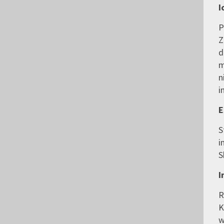
I
P
Z
d
m
n
i
E
S
i
S
I
R
K
w