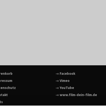
renkorb
→ Facebook
pressum
→ Vimeo
tenschutz
→ YouTube
ntakt
→ www.film-dein-film.de
Bs