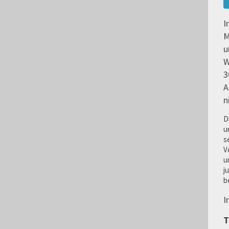
I
M
u
W
3
A
n
D
u
s
V
u
j
b
I
T