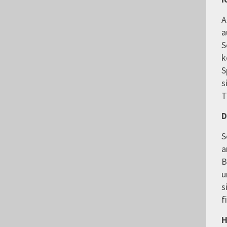
A
a
S
k
S
s
T
D
S
a
B
u
s
f
H