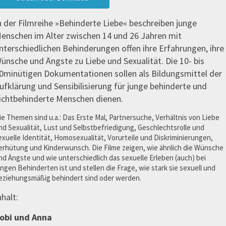
n der Filmreihe »Behinderte Liebe« beschreiben junge
enschen im Alter zwischen 14 und 26 Jahren mit
nterschiedlichen Behinderungen offen ihre Erfahrungen, ihre
ünsche und Ängste zu Liebe und Sexualität. Die 10- bis
0minütigen Dokumentationen sollen als Bildungsmittel der
ufklärung und Sensibilisierung für junge behinderte und
ichtbehinderte Menschen dienen.
ie Themen sind u.a.: Das Erste Mal, Partnersuche, Verhältnis von Liebe
nd Sexualität, Lust und Selbstbefriedigung, Geschlechtsrolle und
exuelle Identität, Homosexualität, Vorurteile und Diskriminierungen,
erhütung und Kinderwunsch. Die Filme zeigen, wie ähnlich die Wünsche
nd Ängste und wie unterschiedlich das sexuelle Erleben (auch) bei
ungen Behinderten ist und stellen die Frage, wie stark sie sexuell und
eziehungsmäßig behindert sind oder werden.
nhalt:
obi und Anna