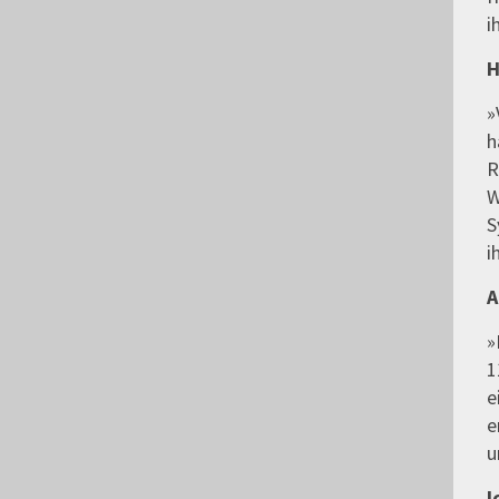
i
H
»
h
R
W
S
i
A
»
1
e
e
u
I