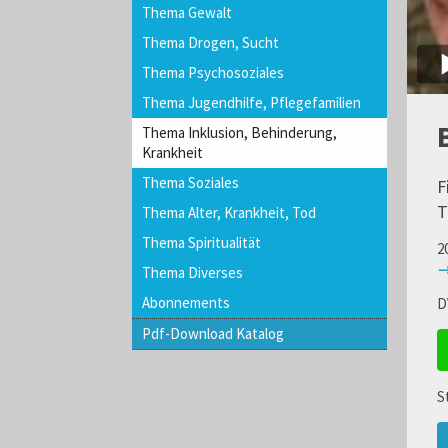
Thema Gewalt
Thema Drogen, Sucht
Thema Psychosoziales
Thema Jugendhilfe, Pflegefamilien
Thema Inklusion, Behinderung,
Krankheit
Thema Soziales
F
T
Thema Alter, Krankheit, Tod
Thema Spiritualität
2
→
Thema Diverses
Abonnements
D
Pdf-Download Katalog
S