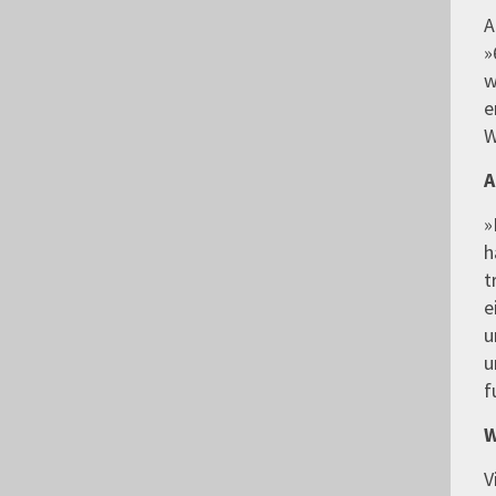
A
»
w
e
W
A
»
h
t
e
u
u
f
W
V