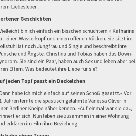
hrem Liebesleben.
ertener Geschichten
Vielleicht bin ich einfach ein bisschen schüchtern.« Katharina
at einen Wasserkopf und einen offenen Rücken. Sie sitzt im
ollstuhl ist noch Jungfrau und Single und beschreibt ihre
ünsche und Ängste. Christina und Tobias haben das Down-
yndrom. Sie sind ein Paar, haben auch Sex und leben aber bei
hren Eltern. Was bedeutet ihre Liebe für sie?
uf jeden Topf passt ein Deckelchen
Dann habe ich mich einfach auf seinen Schoß gesetzt.« Vor
1 Jahren lernte die spastisch gelähmte Vanessa Oliver in
iner Berliner Kneipe näher kennen. »Auf einmal war sie da«,
rinnert er sich. Nun leben sie zusammen in einer Wohnung
nd erklären im Film ihre Beziehung.
ch habe einen Traum