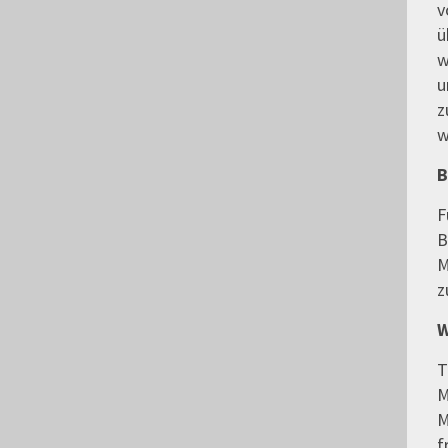
v
ü
w
u
z
w
B
F
B
M
z
W
T
M
M
f