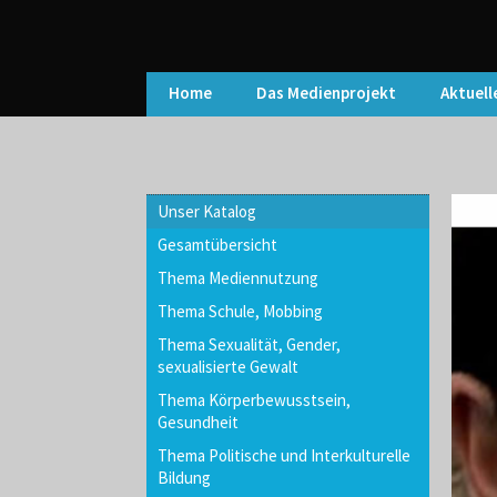
Home
Das Medienprojekt
Aktuell
Unser Katalog
Gesamtübersicht
Thema Mediennutzung
Thema Schule, Mobbing
Thema Sexualität, Gender,
sexualisierte Gewalt
Thema Körperbewusstsein,
Gesundheit
Thema Politische und Interkulturelle
Bildung