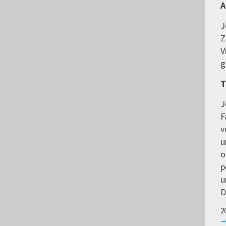
A
J
Z
V
g
T
J
F
v
u
o
p
u
D
2
→