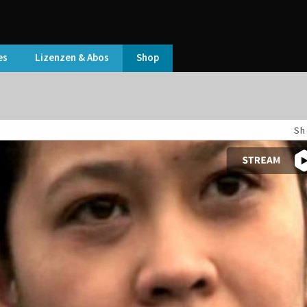
es
Lizenzen & Abos
Shop
Sh