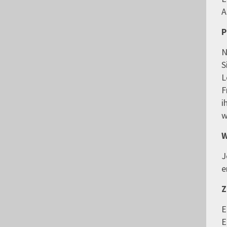
A
P
N
S
L
F
i
w
W
J
e
Z
E
E