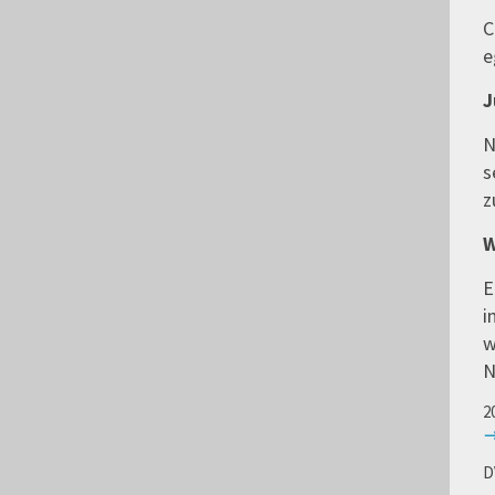
C
e
J
N
s
z
W
E
i
w
N
2
→
D