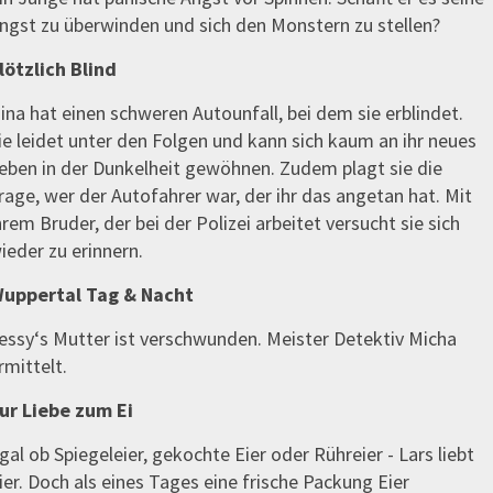
ngst zu überwinden und sich den Monstern zu stellen?
lötzlich Blind
ina hat einen schweren Autounfall, bei dem sie erblindet.
ie leidet unter den Folgen und kann sich kaum an ihr neues
eben in der Dunkelheit gewöhnen. Zudem plagt sie die
rage, wer der Autofahrer war, der ihr das angetan hat. Mit
hrem Bruder, der bei der Polizei arbeitet versucht sie sich
ieder zu erinnern.
uppertal Tag & Nacht
essy‘s Mutter ist verschwunden. Meister Detektiv Micha
rmittelt.
ur Liebe zum Ei
gal ob Spiegeleier, gekochte Eier oder Rühreier - Lars liebt
ier. Doch als eines Tages eine frische Packung Eier