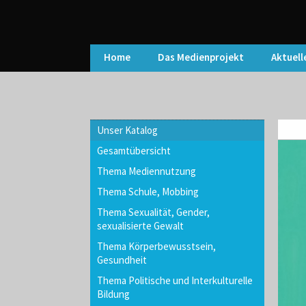
Home
Das Medienprojekt
Aktuell
Unser Katalog
Gesamtübersicht
Thema Mediennutzung
Thema Schule, Mobbing
Thema Sexualität, Gender,
sexualisierte Gewalt
Thema Körperbewusstsein,
Gesundheit
Thema Politische und Interkulturelle
Bildung