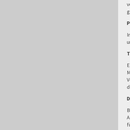
v
g
P
I
u
T
E
M
V
d
D
B
A
f