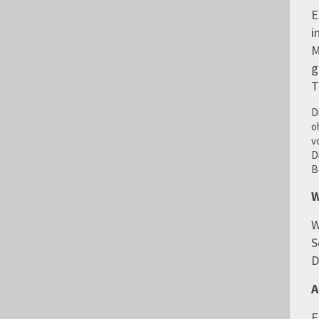
E
i
M
g
T
D
o
v
D
B
W
W
S
D
A
E