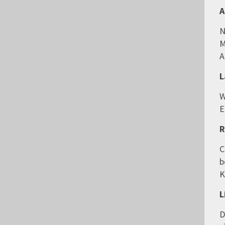
A
N
M
A
L
W
E
R
C
b
K
L
D