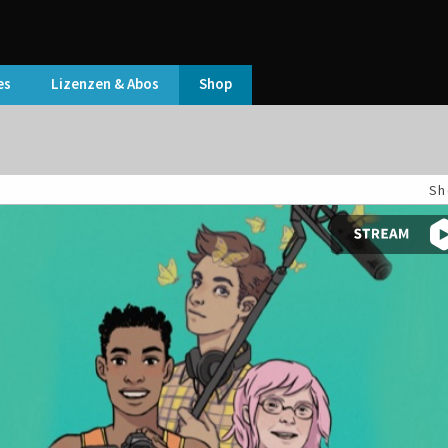
es
Lizenzen & Abos
Shop
Sh