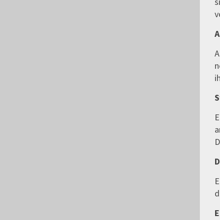
s
v
A
A
n
i
S
E
a
D
D
E
d
E