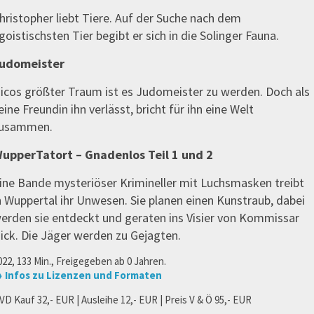
hristopher liebt Tiere. Auf der Suche nach dem
goistischsten Tier begibt er sich in die Solinger Fauna.
udomeister
icos größter Traum ist es Judomeister zu werden. Doch als
eine Freundin ihn verlässt, bricht für ihn eine Welt
usammen.
upperTatort – Gnadenlos Teil 1 und 2
ine Bande mysteriöser Krimineller mit Luchsmasken treibt
n Wuppertal ihr Unwesen. Sie planen einen Kunstraub, dabei
erden sie entdeckt und geraten ins Visier von Kommissar
ick. Die Jäger werden zu Gejagten.
022, 133 Min., Freigegeben ab 0 Jahren.
 Infos zu Lizenzen und Formaten
VD Kauf 32,- EUR | Ausleihe 12,- EUR | Preis V & Ö 95,- EUR