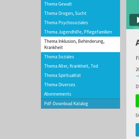
Thema Gewalt
Thema Drogen, Sucht
Thema Psychosoziales
Thema Jugendhilfe, Pflegefamilien
Thema Inklusion, Behinderung,
Krankheit
Thema Soziales
F
Thema Alter, Krankheit, Tod
2
Thema Spiritualität
→
Thema Diverses
D
Abonnements
Pdf-Download Katalog
S