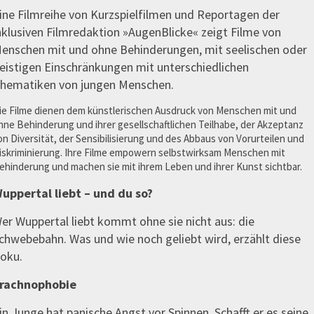
ine Filmreihe von Kurzspielfilmen und Reportagen der
nklusiven Filmredaktion »AugenBlicke« zeigt Filme von
enschen mit und ohne Behinderungen, mit seelischen oder
eistigen Einschränkungen mit unterschiedlichen
hematiken von jungen Menschen.
ie Filme dienen dem künstlerischen Ausdruck von Menschen mit und
hne Behinderung und ihrer gesellschaftlichen Teilhabe, der Akzeptanz
on Diversität, der Sensibilisierung und des Abbaus von Vorurteilen und
iskriminierung. Ihre Filme empowern selbstwirksam Menschen mit
ehinderung und machen sie mit ihrem Leben und ihrer Kunst sichtbar.
uppertal liebt – und du so?
er Wuppertal liebt kommt ohne sie nicht aus: die
chwebebahn. Was und wie noch geliebt wird, erzählt diese
oku.
rachnophobie
in Junge hat panische Angst vor Spinnen. Schafft er es seine