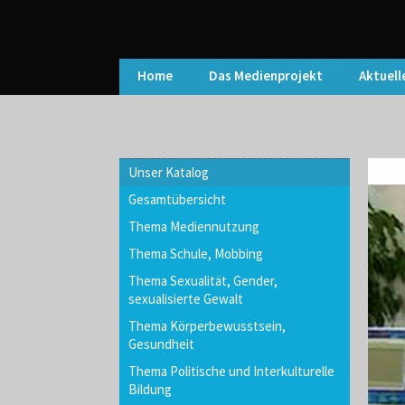
Home
Das Medienprojekt
Aktuell
Unser Katalog
Gesamtübersicht
Thema Mediennutzung
Thema Schule, Mobbing
Thema Sexualität, Gender,
sexualisierte Gewalt
Thema Körperbewusstsein,
Gesundheit
Thema Politische und Interkulturelle
Bildung