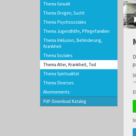
Thema Gewalt
Thema Drogen, Sucht
Thema Psychosoziales
Thema Jugendhilfe, Pflegefamilien
Thema Inklusion, Behinderung,
Krankheit
Thema Soziales
D
p
Thema Alter, Krankheit, Tod
Thema Spiritualität
5
→
Thema Diverses
Abonnements
D
Pdf-Download Katalog
S