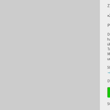
Z
»
P
D
h
ü
T
M
u
5
→
D
S