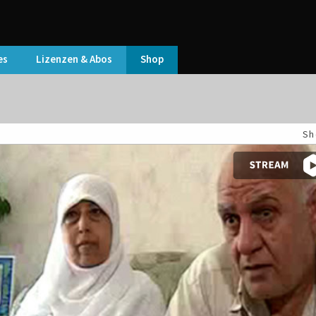
es
Lizenzen & Abos
Shop
Sh