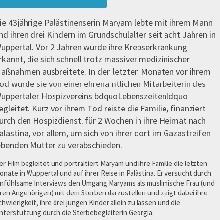
ie 43jährige Palästinenserin Maryam lebte mit ihrem Mann
nd ihren drei Kindern im Grundschulalter seit acht Jahren in
uppertal. Vor 2 Jahren wurde ihre Krebserkrankung
rkannt, die sich schnell trotz massiver medizinischer
aßnahmen ausbreitete. In den letzten Monaten vor ihrem
od wurde sie von einer ehrenamtlichen Mitarbeiterin des
uppertaler Hospizvereins bdquoLebenszeitenldquo
egleitet. Kurz vor ihrem Tod reiste die Familie, finanziert
urch den Hospizdienst, für 2 Wochen in ihre Heimat nach
alästina, vor allem, um sich von ihrer dort im Gazastreifen
ebenden Mutter zu verabschieden.
er Film begleitet und portraitiert Maryam und ihre Familie die letzten
onate in Wuppertal und auf ihrer Reise in Palästina. Er versucht durch
infühlsame Interviews den Umgang Maryams als muslimische Frau (und
hren Angehörigen) mit dem Sterben darzustellen und zeigt dabei ihre
chwierigkeit, ihre drei jungen Kinder allein zu lassen und die
nterstützung durch die Sterbebegleiterin Georgia.