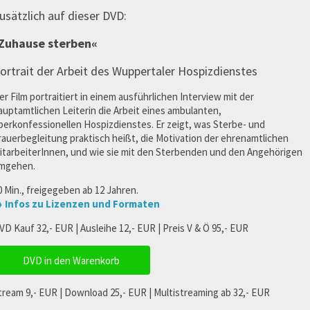
usätzlich auf dieser DVD:
Zuhause sterben«
ortrait der Arbeit des Wuppertaler Hospizdienstes
er Film portraitiert in einem ausführlichen Interview mit der
auptamtlichen Leiterin die Arbeit eines ambulanten,
berkonfessionellen Hospizdienstes. Er zeigt, was Sterbe- und
rauerbegleitung praktisch heißt, die Motivation der ehrenamtlichen
itarbeiterInnen, und wie sie mit den Sterbenden und den Angehörigen
mgehen.
0 Min., freigegeben ab 12 Jahren.
 Infos zu Lizenzen und Formaten
VD Kauf 32,- EUR | Ausleihe 12,- EUR | Preis V & Ö 95,- EUR
DVD in den Warenkorb
tream 9,- EUR | Download 25,- EUR | Multistreaming ab 32,- EUR