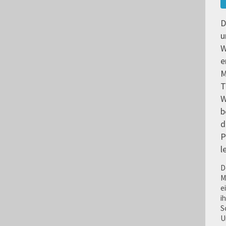
D
u
W
e
M
T
W
b
d
P
l
D
M
e
i
S
U