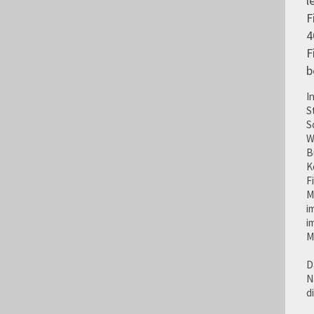
l
F
4
F
b
I
S
S
W
B
K
F
M
i
i
M
D
N
d