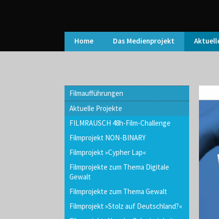
Home
Das Medienprojekt
Aktuell
Filmaufführungen
Aktuelle Projekte
FILMRAUSCH 48h-Film-Challenge
Filmprojekt NON-BINARY
Filmprojekt »Cypher Lap«
Filmprojekte zum Thema Digitale
Gewalt
Filmprojekte zum Thema Gewalt
Filmprojekt »Stolz auf Deutschland?«