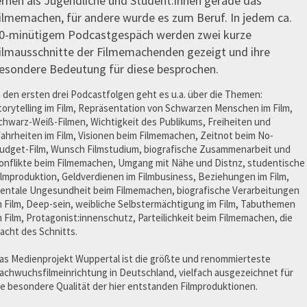
ernen als Jugendliche und Student:innen gerade das
ilmemachen, für andere wurde es zum Beruf. In jedem ca.
0-minütigem Podcastgespäch werden zwei kurze
ilmausschnitte der Filmemachenden gezeigt und ihre
esondere Bedeutung für diese besprochen.
n den ersten drei Podcastfolgen geht es u.a. über die Themen:
torytelling im Film, Repräsentation von Schwarzen Menschen im Film,
chwarz-Weiß-Filmen, Wichtigkeit des Publikums, Freiheiten und
ahrheiten im Film, Visionen beim Filmemachen, Zeitnot beim No-
udget-Film, Wunsch Filmstudium, biografische Zusammenarbeit und
onflikte beim Filmemachen, Umgang mit Nähe und Distnz, studentische
ilmproduktion, Geldverdienen im Filmbusiness, Beziehungen im Film,
entale Ungesundheit beim Filmemachen, biografische Verarbeitungen
m Film, Deep-sein, weibliche Selbstermächtigung im Film, Tabuthemen
m Film, Protagonist:innenschutz, Parteilichkeit beim Filmemachen, die
acht des Schnitts.
as Medienprojekt Wuppertal ist die größte und renommierteste
achwuchsfilmeinrichtung in Deutschland, vielfach ausgezeichnet für
ie besondere Qualität der hier entstanden Filmproduktionen.