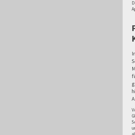
D
A
I
S
M
f
g
h
A
V
G
S
u
a