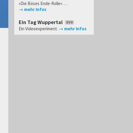
»Die Böses Ende-Rolle« …
→ mehr Infos
Ein Tag Wuppertal
Ein Videoexperiment.
→ mehr Infos