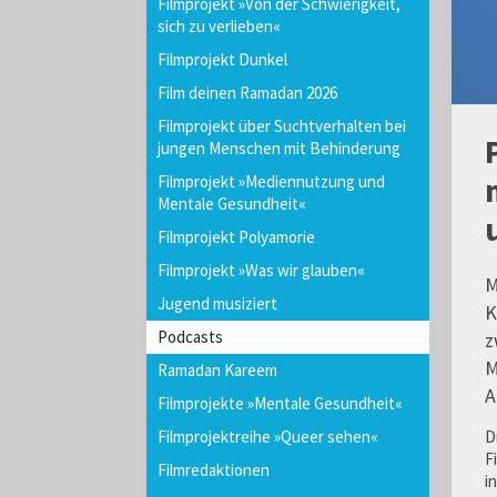
Filmprojekt »Von der Schwierigkeit,
sich zu verlieben«
Filmprojekt Dunkel
Film deinen Ramadan 2026
Filmprojekt über Suchtverhalten bei
jungen Menschen mit Behinderung
Filmprojekt »Mediennutzung und
Mentale Gesundheit«
Filmprojekt Polyamorie
Filmprojekt »Was wir glauben«
M
Jugend musiziert
K
Podcasts
z
M
Ramadan Kareem
A
Filmprojekte »Mentale Gesundheit«
D
Filmprojektreihe »Queer sehen«
F
Filmredaktionen
i