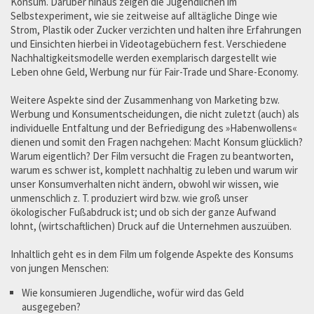
Konsum. Darüber hinaus zeigen die Jugendlichen im
Selbstexperiment, wie sie zeitweise auf alltägliche Dinge wie
Strom, Plastik oder Zucker verzichten und halten ihre Erfahrungen
und Einsichten hierbei in Videotagebüchern fest. Verschiedene
Nachhaltigkeitsmodelle werden exemplarisch dargestellt wie
Leben ohne Geld, Werbung nur für Fair-Trade und Share-Economy.
Weitere Aspekte sind der Zusammenhang von Marketing bzw.
Werbung und Konsumentscheidungen, die nicht zuletzt (auch) als
individuelle Entfaltung und der Befriedigung des »Habenwollens«
dienen und somit den Fragen nachgehen: Macht Konsum glücklich?
Warum eigentlich? Der Film versucht die Fragen zu beantworten,
warum es schwer ist, komplett nachhaltig zu leben und warum wir
unser Konsumverhalten nicht ändern, obwohl wir wissen, wie
unmenschlich z. T. produziert wird bzw. wie groß unser
ökologischer Fußabdruck ist; und ob sich der ganze Aufwand
lohnt, (wirtschaftlichen) Druck auf die Unternehmen auszuüben.
Inhaltlich geht es in dem Film um folgende Aspekte des Konsums
von jungen Menschen:
Wie konsumieren Jugendliche, wofür wird das Geld
ausgegeben?