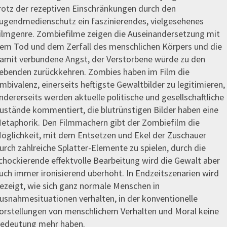
rotz der rezeptiven Einschränkungen durch den
ugendmedienschutz ein faszinierendes, vielgesehenes
ilmgenre. Zombiefilme zeigen die Auseinandersetzung mit
em Tod und dem Zerfall des menschlichen Körpers und die
amit verbundene Angst, der Verstorbene würde zu den
ebenden zurückkehren. Zombies haben im Film die
mbivalenz, einerseits heftigste Gewaltbilder zu legitimieren,
ndererseits werden aktuelle politische und gesellschaftliche
ustände kommentiert, die blutrünstigen Bilder haben eine
etaphorik. Den Filmmachern gibt der Zombiefilm die
öglichkeit, mit dem Entsetzen und Ekel der Zuschauer
urch zahlreiche Splatter-Elemente zu spielen, durch die
chockierende effektvolle Bearbeitung wird die Gewalt aber
uch immer ironisierend überhöht. In Endzeitszenarien wird
ezeigt, wie sich ganz normale Menschen in
usnahmesituationen verhalten, in der konventionelle
orstellungen von menschlichem Verhalten und Moral keine
edeutung mehr haben.