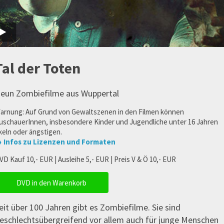
Tal der Toten
eun Zombiefilme aus Wuppertal
arnung: Auf Grund von Gewaltszenen in den Filmen können
uschauerInnen, insbesondere Kinder und Jugendliche unter 16 Jahren
keln oder ängstigen.
 Infos zu Lizenzen und Formaten
VD Kauf 10,- EUR | Ausleihe 5,- EUR | Preis V & Ö 10,- EUR
DVD in den Warenkorb
eit über 100 Jahren gibt es Zombiefilme. Sie sind
eschlechtsübergreifend vor allem auch für junge Menschen