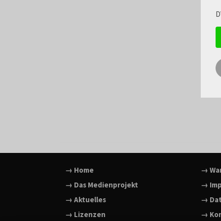
D
→ Home
→ Wa
→ Das Medienprojekt
→ Im
→ Aktuelles
→ Da
→ Lizenzen
→ Ko