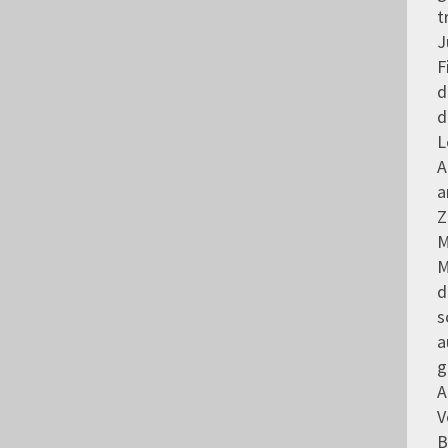
t
J
F
d
d
L
A
a
Z
M
M
d
s
a
g
A
V
B