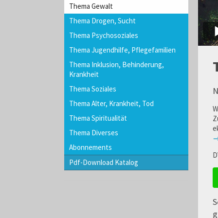
Thema Gewalt
Thema Drogen, Sucht
Thema Psychosoziales
Thema Jugendhilfe, Pflegefamilien
Thema Inklusion, Behinderung,
Krankheit
Thema Soziales
N
Thema Alter, Krankheit, Tod
W
Thema Spiritualität
Z
e
Thema Diverses
→
Abonnements
D
Pdf-Download Katalog
S
g