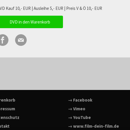
VD Kauf 10,- EUR | Ausleihe 5,- EUR | Preis V & Ö 10,- EUR
DVD in den Warenkorb
renkorb
→ Facebook
pressum
→ Vimeo
tenschutz
→ YouTube
ntakt
→ www.film-dein-film.de