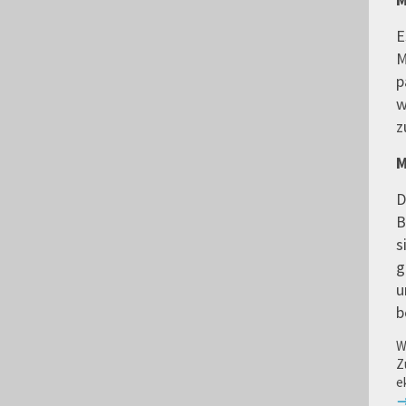
E
M
p
w
z
M
D
B
s
g
u
b
W
Z
e
→