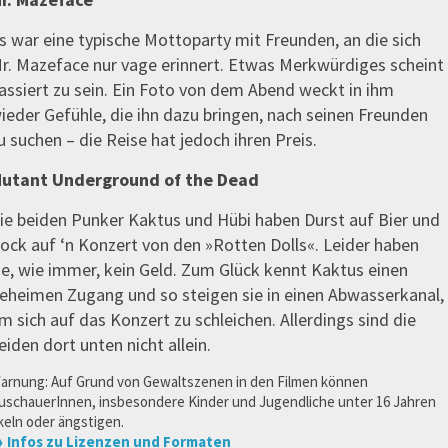
s war eine typische Mottoparty mit Freunden, an die sich
r. Mazeface nur vage erinnert. Etwas Merkwürdiges scheint
assiert zu sein. Ein Foto von dem Abend weckt in ihm
ieder Gefühle, die ihn dazu bringen, nach seinen Freunden
u suchen – die Reise hat jedoch ihren Preis.
utant Underground of the Dead
ie beiden Punker Kaktus und Hübi haben Durst auf Bier und
ock auf ‘n Konzert von den »Rotten Dolls«. Leider haben
ie, wie immer, kein Geld. Zum Glück kennt Kaktus einen
eheimen Zugang und so steigen sie in einen Abwasserkanal,
m sich auf das Konzert zu schleichen. Allerdings sind die
eiden dort unten nicht allein.
arnung: Auf Grund von Gewaltszenen in den Filmen können
uschauerInnen, insbesondere Kinder und Jugendliche unter 16 Jahren
keln oder ängstigen.
 Infos zu Lizenzen und Formaten