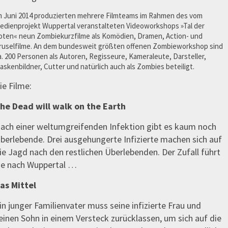
m Juni 2014 produzierten mehrere Filmteams im Rahmen des vom
edienprojekt Wuppertal veranstalteten Videoworkshops »Tal der
oten« neun Zombiekurzfilme als Komödien, Dramen, Action- und
ruselfilme. An dem bundesweit größten offenen Zombieworkshop sind
a. 200 Personen als Autoren, Regisseure, Kameraleute, Darsteller,
askenbildner, Cutter und natürlich auch als Zombies beteiligt.
ie Filme:
he Dead will walk on the Earth
ach einer weltumgreifenden Infektion gibt es kaum noch
berlebende. Drei ausgehungerte Infizierte machen sich auf
ie Jagd nach den restlichen Überlebenden. Der Zufall führt
ie nach Wuppertal …
as Mittel
in junger Familienvater muss seine infizierte Frau und
einen Sohn in einem Versteck zurücklassen, um sich auf die