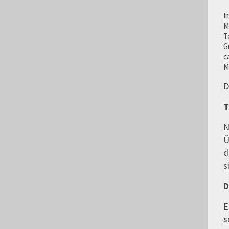
I
M
T
G
c
M
D
T
N
Ü
d
s
D
E
s