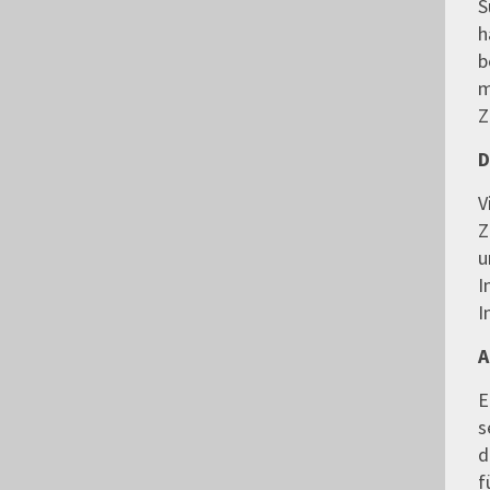
S
h
b
m
Z
D
V
Z
u
I
I
A
E
s
d
f