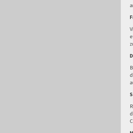
a
F
V
e
z
D
B
d
a
S
R
d
C
M