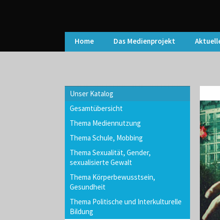
Home
Das Medienprojekt
Aktuell
Unser Katalog
Gesamtübersicht
Thema Mediennutzung
Thema Schule, Mobbing
Thema Sexualität, Gender,
sexualisierte Gewalt
Thema Körperbewusstsein,
Gesundheit
Thema Politische und Interkulturelle
Bildung