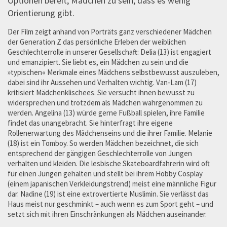
Optionen bereit, Mädchen zu sein, dass es wenig
Orientierung gibt.
Der Film zeigt anhand von Porträts ganz verschiedener Mädchen
der Generation Z das persönliche Erleben der weiblichen
Geschlechterrolle in unserer Gesellschaft: Delia (13) ist engagiert
und emanzipiert. Sie liebt es, ein Mädchen zu sein und die
»typischen« Merkmale eines Mädchens selbstbewusst auszuleben,
dabei sind ihr Aussehen und Verhalten wichtig. Van-Lam (17)
kritisiert Mädchenklischees. Sie versucht ihnen bewusst zu
widersprechen und trotzdem als Mädchen wahrgenommen zu
werden. Angelina (13) würde gerne Fußball spielen, ihre Familie
findet das unangebracht. Sie hinterfragt ihre eigene
Rollenerwartung des Mädchenseins und die ihrer Familie. Melanie
(18) ist ein Tomboy. So werden Mädchen bezeichnet, die sich
entsprechend der gängigen Geschlechterrolle von Jungen
verhalten und kleiden. Die lesbische Skateboardfahrerin wird oft
für einen Jungen gehalten und stellt bei ihrem Hobby Cosplay
(einem japanischen Verkleidungstrend) meist eine männliche Figur
dar. Nadine (19) ist eine extrovertierte Muslimin. Sie verlässt das
Haus meist nur geschminkt – auch wenn es zum Sport geht – und
setzt sich mit ihren Einschränkungen als Mädchen auseinander.