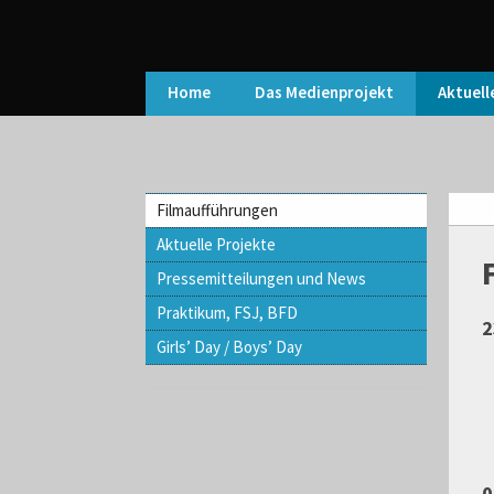
Home
Das Medienprojekt
Aktuell
Filmaufführungen
Aktuelle Projekte
Pressemitteilungen und News
Praktikum, FSJ, BFD
2
Girls’ Day / Boys’ Day
0