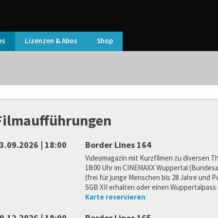
es
Lizenzen & Abos
Shop
Filmaufführungen
3.09.2026 | 18:00
Border Lines 164
Videomagazin mit Kurzfilmen zu diversen T
18:00 Uhr im CINEMAXX Wuppertal (Bundesall
(frei für junge Menschen bis 28 Jahre und 
SGB XII erhalten oder einen Wuppertalpass 
Karte reservieren
9.12.2026 | 18:00
Border Lines 165